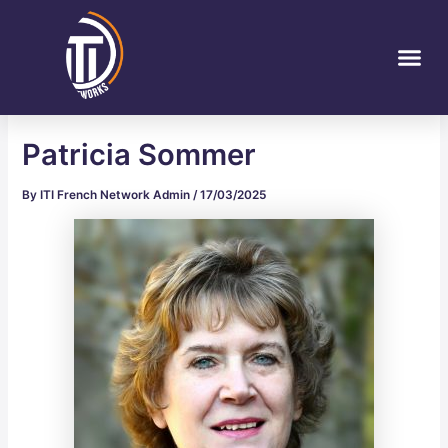
Skip
Post
to
navigation
Me
content
Patricia Sommer
By
ITI French Network Admin
/
17/03/2025