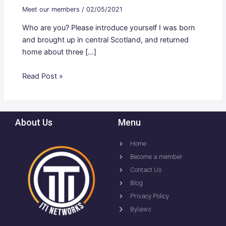
Meet our members
/
02/05/2021
Who are you? Please introduce yourself I was born
and brought up in central Scotland, and returned
home about three […]
Read Post »
About Us
Menu
Home
Become a member
Contact Us
Blog
Privacy Policy
Bylaws