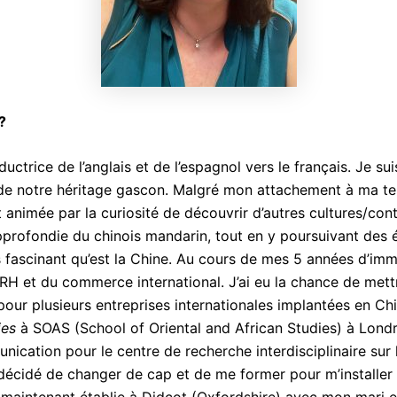
?
aductrice de l’anglais et de l’espagnol vers le français. Je su
 de notre héritage gascon. Malgré mon attachement à ma terr
animée par la curiosité de découvrir d’autres cultures/contrée
pprofondie du chinois mandarin, tout en y poursuivant des 
ys fascinant qu’est la Chine. Au cours de mes 5 années d’imm
RH et du commerce international. J’ai eu la chance de mett
 pour plusieurs entreprises internationales implantées en Ch
ies
à SOAS (School of Oriental and African Studies) à Londr
ication pour le centre de recherche interdisciplinaire sur 
’ai décidé de changer de cap et de me former pour m’instal