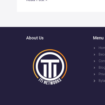
About Us
Menu
Ho
Bec
Con
Blo
Priv
Byl