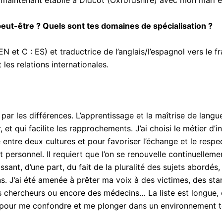
s maintenant établie à Didcot (Oxfordshire) avec mon mari e
peut-être ? Quels sont tes domaines de spécialisation ?
 EN et C : ES) et traductrice de l’anglais/l’espagnol vers le
les relations internationales.
e par les différences. L’apprentissage et la maîtrise de lan
et qui facilite les rapprochements. J’ai choisi le métier d’i
 entre deux cultures et pour favoriser l’échange et le respec
personnel. Il requiert que l’on se renouvelle continuellemen
ssant, d’une part, du fait de la pluralité des sujets abordés
. J’ai été amenée à prêter ma voix à des victimes, des stars
es chercheurs ou encore des médecins… La liste est longue, 
, pour me confondre et me plonger dans un environnement to