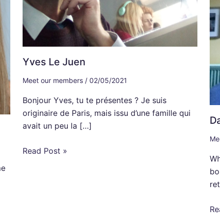
Yves Le Juen
Meet our members
/
02/05/2021
Bonjour Yves, tu te présentes ? Je suis
originaire de Paris, mais issu d’une famille qui
Da
avait un peu la […]
Me
Read Post »
Wh
me
bo
re
Re