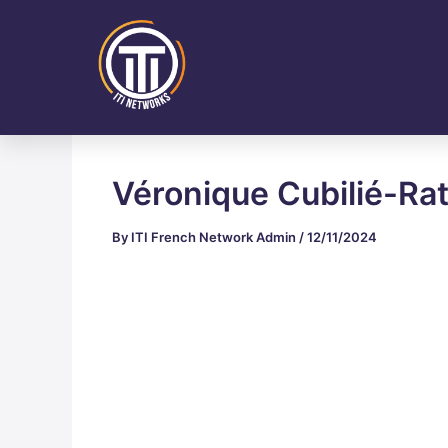
Skip
Post
to
navigation
content
Véronique Cubilié-Rat
By
ITI French Network Admin
/
12/11/2024