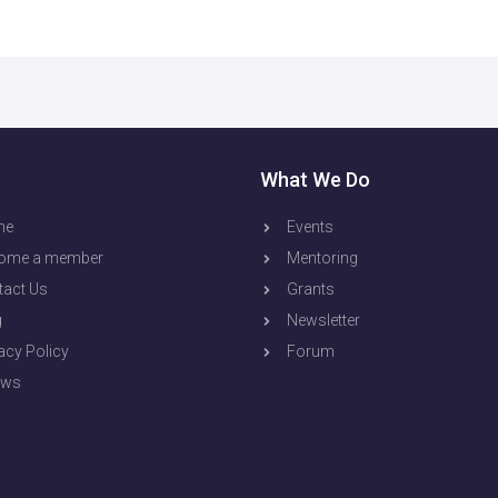
What We Do
me
Events
ome a member
Mentoring
tact Us
Grants
g
Newsletter
acy Policy
Forum
aws