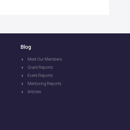
Blog
Meet Our Members
Grant Reports
Event Reports
Mentoring Reports
Articles