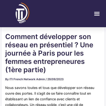
Skip
Post
to
navigation
Me
content
Comment développer son
réseau en présentiel ? Une
journée à Paris pour les
femmes entrepreneures
(1ère partie)
By
ITI French Network Admin
/
29/09/2023
Nous savons toutes et tous que développer son réseau
ouvre des portes. Il s’agit de se faire connaître tout en
établissant un lien de confiance avec clients et
collaborateurs. Un réseau solide, c’est une clé de